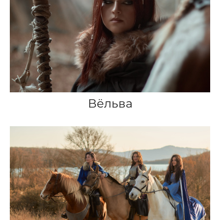
Вёльва