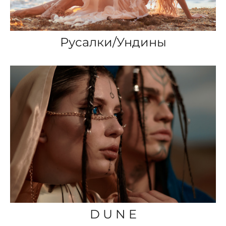
Русалки/Ундины
D U N E