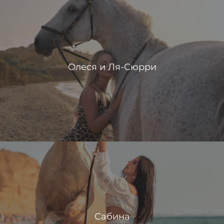
Олеся и Ля-Сюрри
Сабина