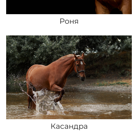
Роня
Касандра